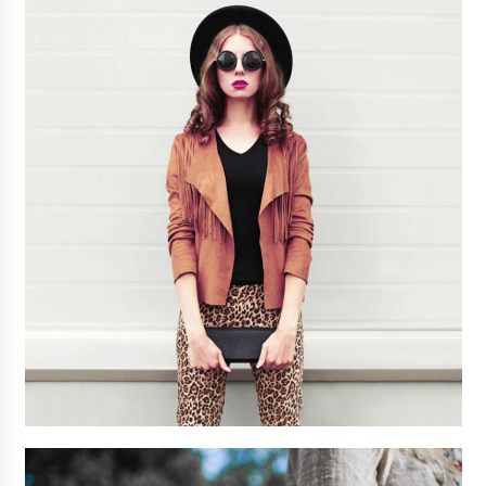
3 años atrás
RED VEGANA
3 años atrás
Voy Libre: Viaje Documental
3 años atrás
Viaja, Graba, Triunfa: Cómo ser un YouTuber
Viajero y Vivir de tu Pasión
3 años atrás
Viajeros Veganos
3 años atrás
Gwoaw: La Primera Red Social Vegana
3 años atrás