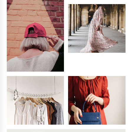
La Primera Maquina Casera para Crear Carne
Vegetal
3 años atrás
MOTERO VEGANO
3 años atrás
Empresas Veganas: Las Novedades Globales en
el Mundo Empresarial Vegano
3 años atrás
Viajar en moto por Colombia
3 años atrás
El Evento de Fitness Vegano más Importante
del Mundo