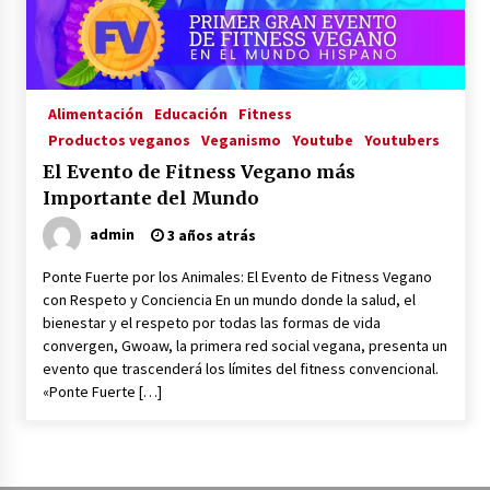
La Primera Maquina Casera para Crear Carne
Vegetal
3 años atrás
Alimentación
Educación
Fitness
Productos veganos
Veganismo
Youtube
Youtubers
MOTERO VEGANO
El Evento de Fitness Vegano más
3 años atrás
Importante del Mundo
admin
3 años atrás
Empresas Veganas: Las Novedades Globales en
el Mundo Empresarial Vegano
Ponte Fuerte por los Animales: El Evento de Fitness Vegano
3 años atrás
con Respeto y Conciencia En un mundo donde la salud, el
bienestar y el respeto por todas las formas de vida
convergen, Gwoaw, la primera red social vegana, presenta un
Viajar en moto por Colombia
evento que trascenderá los límites del fitness convencional.
3 años atrás
«Ponte Fuerte […]
El Evento de Fitness Vegano más Importante
del Mundo