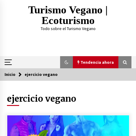
Saltar
Turismo Vegano |
al
contenido
Ecoturismo
Todo sobre el Turismo Vegano
Tendencia ahora
Inicio
ejercicio vegano
Tendencia ahora
ejercicio vegano
¿Practicar Yogan y ser Vegano es lo mismo? Te
lo explicamos acá
2 años atrás
TOP 3: Mejores Proteínas Veganas 2023
3 años atrás