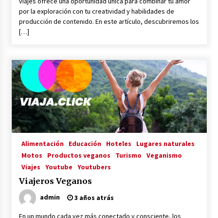
viajes ofrece una oportunidad única para combinar tu amor
por la exploración con tu creatividad y habilidades de
producción de contenido. En este artículo, descubriremos los
[…]
Alimentación
Educación
Hoteles
Lugares naturales
Motos
Productos veganos
Turismo
Veganismo
Viajes
Youtube
Youtubers
Viajeros Veganos
admin
3 años atrás
En un mundo cada vez más conectado y consciente, los