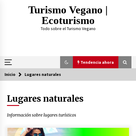
Saltar
Turismo Vegano |
al
contenido
Ecoturismo
Todo sobre el Turismo Vegano
Tendencia ahora
Inicio
Lugares naturales
Tendencia ahora
Lugares naturales
¿Practicar Yogan y ser Vegano es lo mismo? Te
lo explicamos acá
2 años atrás
Información sobre lugares turísticos
TOP 3: Mejores Proteínas Veganas 2023
3 años atrás