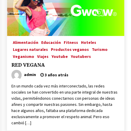
La Primera Maquina Casera para Crear Carne
Vegetal
3 años atrás
MOTERO VEGANO
Alimentación
Educación
Fitness
Hoteles
3 años atrás
Lugares naturales
Productos veganos
Turismo
Veganismo
Viajes
Youtube
Youtubers
RED VEGANA
Empresas Veganas: Las Novedades Globales en
el Mundo Empresarial Vegano
admin
3 años atrás
3 años atrás
En un mundo cada vez más interconectado, las redes
sociales se han convertido en una parte integral de nuestras
Viajar en moto por Colombia
vidas, permitiéndonos conectarnos con personas de ideas
3 años atrás
afines y compartir nuestras pasiones. Sin embargo, hasta
hace algunos años, faltaba una plataforma dedicada
exclusivamente a promover el respeto animal. Pero eso
El Evento de Fitness Vegano más Importante
cambió […]
del Mundo