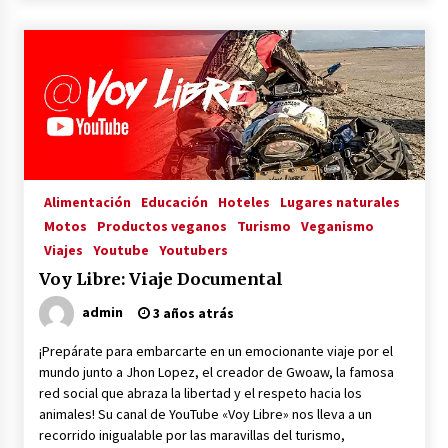
3 años atrás
RED VEGANA
3 años atrás
Voy Libre: Viaje Documental
3 años atrás
Alimentación
Educación
Hoteles
Lugares naturales
Motos
Productos veganos
Turismo
Veganismo
Viaja, Graba, Triunfa: Cómo ser un YouTuber
Viajes
Youtube
Youtubers
Viajero y Vivir de tu Pasión
Voy Libre: Viaje Documental
3 años atrás
admin
3 años atrás
Viajeros Veganos
¡Prepárate para embarcarte en un emocionante viaje por el
3 años atrás
mundo junto a Jhon Lopez, el creador de Gwoaw, la famosa
red social que abraza la libertad y el respeto hacia los
animales! Su canal de YouTube «Voy Libre» nos lleva a un
Gwoaw: La Primera Red Social Vegana
recorrido inigualable por las maravillas del turismo,
3 años atrás