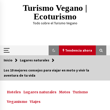
Saltar
Turismo Vegano |
al
contenido
Ecoturismo
Todo sobre el Turismo Vegano
Tendencia ahora
Inicio
Lugares naturales
Tendencia ahora
Los 10 mejores consejos para viajar en moto y vivir la
aventura de tu vida
¿Practicar Yogan y ser Vegano es lo mismo? Te
lo explicamos acá
2 años atrás
Hoteles
Lugares naturales
Motos
Turismo
TOP 3: Mejores Proteínas Veganas 2023
Veganismo
Viajes
3 años atrás