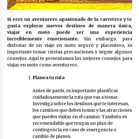
3 años atrás
RED VEGANA
Si eres un aventurero apasionado de la carretera y te
3 años atrás
gusta explorar nuevos destinos de manera única,
viajar en moto puede ser una experiencia
increíblemente emocionante.
Sin embargo, para
disfrutar de un viaje en moto seguro y placentero, es
Voy Libre: Viaje Documental
importante tomar ciertas precauciones y seguir algunos
3 años atrás
consejos. Aquí te presentamos los mejores consejos para
viajar en moto como aventurero.
Viaja, Graba, Triunfa: Cómo ser un YouTuber
Planea tu ruta
Viajero y Vivir de tu Pasión
3 años atrás
Antes de partir, es importante planificar
cuidadosamente la ruta que vas a tomar.
Viajeros Veganos
Investiga sobre los destinos que te interesan,
3 años atrás
los caminos que debes tomar y las atracciones
que puedes visitar en el camino. También es
recomendable que tengas un plan de
contingencia en caso de emergencia o
Gwoaw: La Primera Red Social Vegana
cambio de planes.
3 años atrás