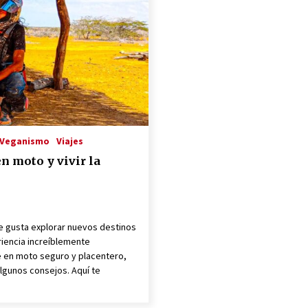
Globales en el Mundo Empresarial
Vegano
3 años atrás
RED VEGANA
3 años atrás
Viajeros Veganos
3 años atrás
Veganismo
Viajes
en moto y vivir la
te gusta explorar nuevos destinos
riencia increíblemente
e en moto seguro y placentero,
lgunos consejos. Aquí te