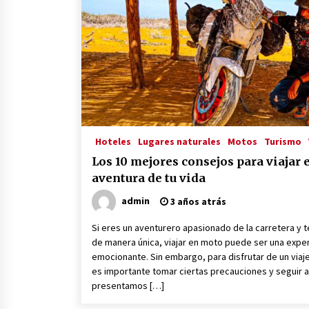
3 años atrás
El Evento de Fitness Vegano más
Importante del Mundo
3 años atrás
Viaja, Graba, Triunfa: Cómo ser un
YouTuber Viajero y Vivir de tu
Hoteles
Lugares naturales
Motos
Turismo
Pasión
3 años atrás
Los 10 mejores consejos para viajar 
aventura de tu vida
admin
3 años atrás
Si eres un aventurero apasionado de la carretera y 
de manera única, viajar en moto puede ser una expe
emocionante. Sin embargo, para disfrutar de un viaj
es importante tomar ciertas precauciones y seguir a
presentamos […]