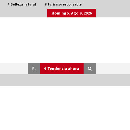
# Belleza natural
# turismo responsable
domingo, Ago 9, 2026
Tendencia ahora
La Primera Maquina Casera para
Crear Carne Vegetal
3 años atrás
Viajar en moto por Colombia