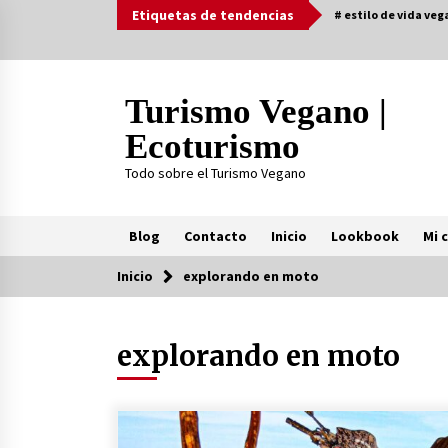
Saltar
Etiquetas de tendencias
# estilo de vida veg
al
contenido
Turismo Vegano |
Ecoturismo
Todo sobre el Turismo Vegano
Blog
Contacto
Inicio
Lookbook
Mi 
Inicio
explorando en moto
Tendencia ahora
explorando en moto
¿Practicar Yogan y ser Vegano es l
mismo? Te lo explicamos acá
2 años atrás
MOTERO VEGANO