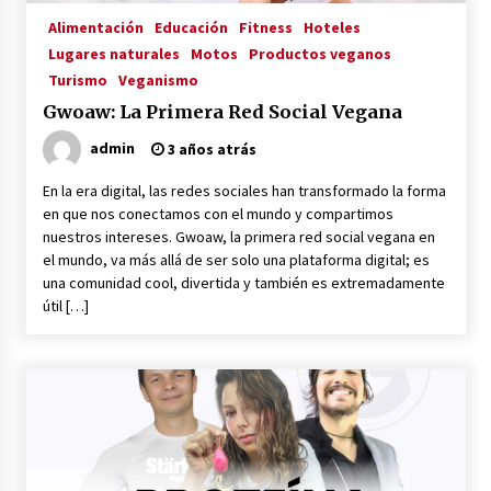
3 años atrás
Alimentación
Educación
Fitness
Hoteles
Lugares naturales
Motos
Productos veganos
RED VEGANA
Turismo
Veganismo
3 años atrás
Gwoaw: La Primera Red Social Vegana
admin
3 años atrás
Voy Libre: Viaje Documental
En la era digital, las redes sociales han transformado la forma
3 años atrás
en que nos conectamos con el mundo y compartimos
nuestros intereses. Gwoaw, la primera red social vegana en
el mundo, va más allá de ser solo una plataforma digital; es
Viaja, Graba, Triunfa: Cómo ser un YouTuber
una comunidad cool, divertida y también es extremadamente
Viajero y Vivir de tu Pasión
útil […]
3 años atrás
Viajeros Veganos
3 años atrás
Gwoaw: La Primera Red Social Vegana