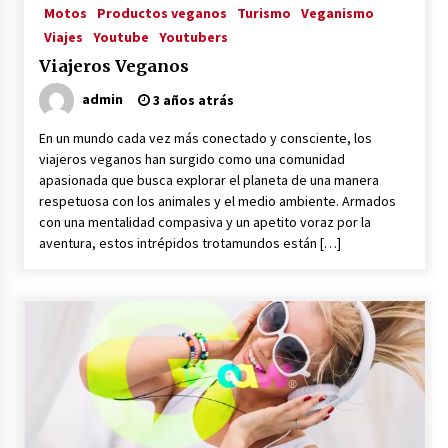
Motos
Productos veganos
Turismo
Veganismo
Viajes
Youtube
Youtubers
La Primera Maquina Casera para Crear Carne
Viajeros Veganos
Vegetal
3 años atrás
admin
3 años atrás
En un mundo cada vez más conectado y consciente, los
MOTERO VEGANO
viajeros veganos han surgido como una comunidad
3 años atrás
apasionada que busca explorar el planeta de una manera
respetuosa con los animales y el medio ambiente. Armados
con una mentalidad compasiva y un apetito voraz por la
aventura, estos intrépidos trotamundos están […]
Empresas Veganas: Las Novedades Globales en
el Mundo Empresarial Vegano
3 años atrás
Viajar en moto por Colombia
3 años atrás
El Evento de Fitness Vegano más Importante
del Mundo