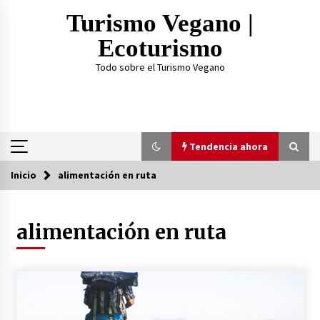
Saltar
Turismo Vegano |
al
contenido
Ecoturismo
Todo sobre el Turismo Vegano
Tendencia ahora
Inicio
alimentación en ruta
Tendencia ahora
alimentación en ruta
¿Practicar Yogan y ser Vegano es lo mismo? Te
lo explicamos acá
2 años atrás
TOP 3: Mejores Proteínas Veganas 2023
3 años atrás