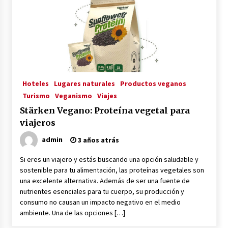
3 años atrás
RED VEGANA
3 años atrás
Voy Libre: Viaje Documental
Hoteles
Lugares naturales
Productos veganos
3 años atrás
Turismo
Veganismo
Viajes
Stärken Vegano: Proteína vegetal para
viajeros
Viaja, Graba, Triunfa: Cómo ser un YouTuber
Viajero y Vivir de tu Pasión
admin
3 años atrás
3 años atrás
Si eres un viajero y estás buscando una opción saludable y
Viajeros Veganos
sostenible para tu alimentación, las proteínas vegetales son
3 años atrás
una excelente alternativa. Además de ser una fuente de
nutrientes esenciales para tu cuerpo, su producción y
consumo no causan un impacto negativo en el medio
ambiente. Una de las opciones […]
Gwoaw: La Primera Red Social Vegana
3 años atrás