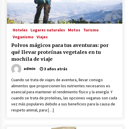
La Primera Maquina Casera para Crear Carne
Vegetal
3 años atrás
Hoteles
Lugares naturales
Motos
Turismo
Veganismo
Viajes
MOTERO VEGANO
Polvos mágicos para tus aventuras: por
3 años atrás
qué llevar proteínas vegetales en tu
mochila de viaje
Empresas Veganas: Las Novedades Globales en
admin
3 años atrás
el Mundo Empresarial Vegano
3 años atrás
Cuando se trata de viajes de aventura, llevar consigo
alimentos que proporcionen los nutrientes necesarios es
esencial para mantener el rendimiento físico y la energía. Y
Viajar en moto por Colombia
cuando se trata de proteínas, las opciones veganas son cada
3 años atrás
vez más populares debido a sus beneficios para la causa de
respeto animal, para […]
El Evento de Fitness Vegano más Importante
del Mundo