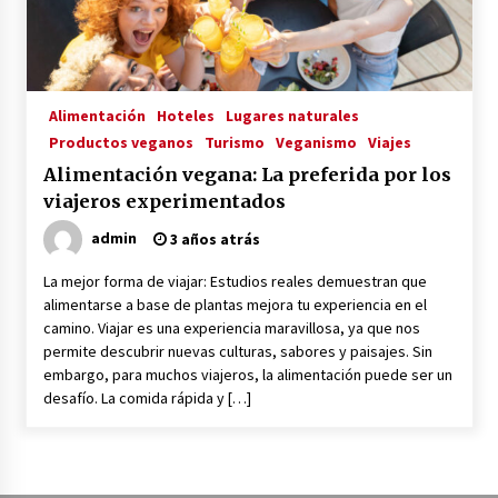
La Primera Maquina Casera para Crear Carne
Vegetal
3 años atrás
Alimentación
Hoteles
Lugares naturales
Productos veganos
Turismo
Veganismo
Viajes
MOTERO VEGANO
Alimentación vegana: La preferida por los
3 años atrás
viajeros experimentados
admin
3 años atrás
Empresas Veganas: Las Novedades Globales en
el Mundo Empresarial Vegano
La mejor forma de viajar: Estudios reales demuestran que
3 años atrás
alimentarse a base de plantas mejora tu experiencia en el
camino. Viajar es una experiencia maravillosa, ya que nos
permite descubrir nuevas culturas, sabores y paisajes. Sin
Viajar en moto por Colombia
embargo, para muchos viajeros, la alimentación puede ser un
3 años atrás
desafío. La comida rápida y […]
El Evento de Fitness Vegano más Importante
del Mundo