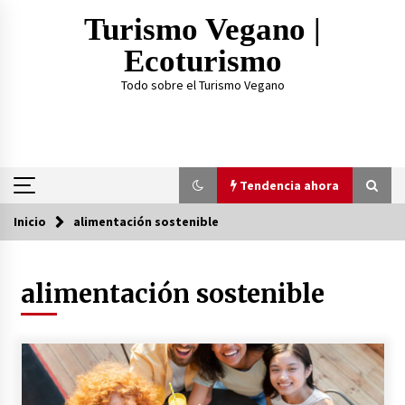
Saltar
Turismo Vegano |
al
contenido
Ecoturismo
Todo sobre el Turismo Vegano
Tendencia ahora
Inicio
alimentación sostenible
Tendencia ahora
alimentación sostenible
¿Practicar Yogan y ser Vegano es lo mismo? Te
lo explicamos acá
2 años atrás
TOP 3: Mejores Proteínas Veganas 2023
3 años atrás