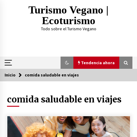
Saltar
Turismo Vegano |
al
contenido
Ecoturismo
Todo sobre el Turismo Vegano
Tendencia ahora
Inicio
comida saludable en viajes
Tendencia ahora
comida saludable en viajes
¿Practicar Yogan y ser Vegano es lo mismo? Te
lo explicamos acá
2 años atrás
TOP 3: Mejores Proteínas Veganas 2023
3 años atrás