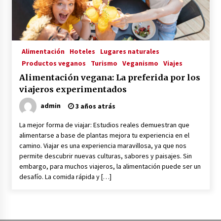
La Primera Maquina Casera para Crear Carne
Vegetal
3 años atrás
Alimentación
Hoteles
Lugares naturales
Productos veganos
Turismo
Veganismo
Viajes
MOTERO VEGANO
Alimentación vegana: La preferida por los
3 años atrás
viajeros experimentados
admin
3 años atrás
Empresas Veganas: Las Novedades Globales en
el Mundo Empresarial Vegano
La mejor forma de viajar: Estudios reales demuestran que
3 años atrás
alimentarse a base de plantas mejora tu experiencia en el
camino. Viajar es una experiencia maravillosa, ya que nos
permite descubrir nuevas culturas, sabores y paisajes. Sin
Viajar en moto por Colombia
embargo, para muchos viajeros, la alimentación puede ser un
3 años atrás
desafío. La comida rápida y […]
El Evento de Fitness Vegano más Importante
del Mundo