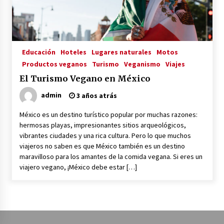
La Primera Maquina Casera para Crear Carne
Vegetal
3 años atrás
Educación
Hoteles
Lugares naturales
Motos
Productos veganos
Turismo
Veganismo
Viajes
MOTERO VEGANO
El Turismo Vegano en México
3 años atrás
admin
3 años atrás
México es un destino turístico popular por muchas razones:
Empresas Veganas: Las Novedades Globales en
hermosas playas, impresionantes sitios arqueológicos,
el Mundo Empresarial Vegano
vibrantes ciudades y una rica cultura. Pero lo que muchos
3 años atrás
viajeros no saben es que México también es un destino
maravilloso para los amantes de la comida vegana. Si eres un
Viajar en moto por Colombia
viajero vegano, ¡México debe estar […]
3 años atrás
El Evento de Fitness Vegano más Importante
del Mundo