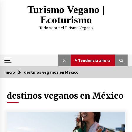
Saltar
Turismo Vegano |
al
contenido
Ecoturismo
Todo sobre el Turismo Vegano
Tendencia ahora
Inicio
destinos veganos en México
Tendencia ahora
destinos veganos en México
¿Practicar Yogan y ser Vegano es lo mismo? Te
lo explicamos acá
2 años atrás
TOP 3: Mejores Proteínas Veganas 2023
3 años atrás