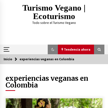
Saltar
Turismo Vegano |
al
contenido
Ecoturismo
Todo sobre el Turismo Vegano
Tendencia ahora
Inicio
experiencias veganas en Colombia
Tendencia ahora
experiencias veganas en
¿Practicar Yogan y ser Vegano es lo mismo? Te
lo explicamos acá
Colombia
2 años atrás
TOP 3: Mejores Proteínas Veganas 2023
3 años atrás