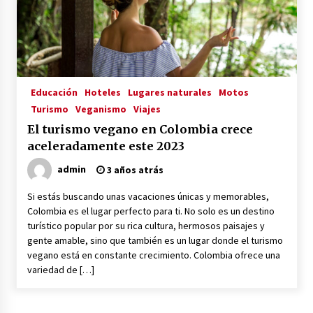
La Primera Maquina Casera para Crear Carne
Vegetal
3 años atrás
Educación
Hoteles
Lugares naturales
Motos
MOTERO VEGANO
Turismo
Veganismo
Viajes
3 años atrás
El turismo vegano en Colombia crece
aceleradamente este 2023
Empresas Veganas: Las Novedades Globales en
admin
3 años atrás
el Mundo Empresarial Vegano
3 años atrás
Si estás buscando unas vacaciones únicas y memorables,
Colombia es el lugar perfecto para ti. No solo es un destino
turístico popular por su rica cultura, hermosos paisajes y
Viajar en moto por Colombia
gente amable, sino que también es un lugar donde el turismo
3 años atrás
vegano está en constante crecimiento. Colombia ofrece una
variedad de […]
El Evento de Fitness Vegano más Importante
del Mundo