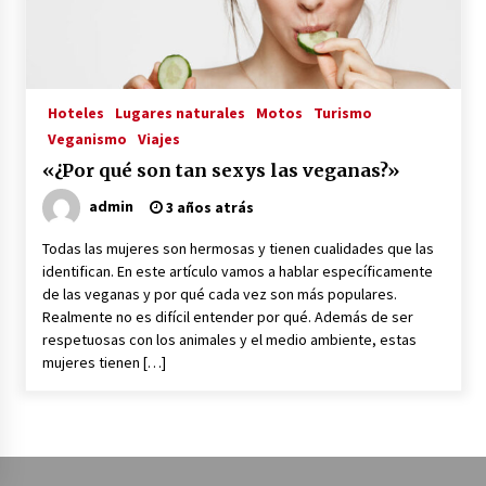
La Primera Maquina Casera para Crear Carne
Vegetal
3 años atrás
Hoteles
Lugares naturales
Motos
Turismo
Veganismo
Viajes
MOTERO VEGANO
«¿Por qué son tan sexys las veganas?»
3 años atrás
admin
3 años atrás
Todas las mujeres son hermosas y tienen cualidades que las
Empresas Veganas: Las Novedades Globales en
identifican. En este artículo vamos a hablar específicamente
el Mundo Empresarial Vegano
de las veganas y por qué cada vez son más populares.
3 años atrás
Realmente no es difícil entender por qué. Además de ser
respetuosas con los animales y el medio ambiente, estas
Viajar en moto por Colombia
mujeres tienen […]
3 años atrás
El Evento de Fitness Vegano más Importante
del Mundo