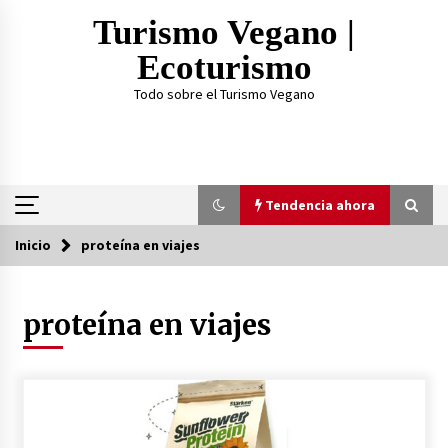
Saltar
Turismo Vegano |
al
contenido
Ecoturismo
Todo sobre el Turismo Vegano
Tendencia ahora
Inicio
proteína en viajes
Tendencia ahora
proteína en viajes
¿Practicar Yogan y ser Vegano es lo mismo? Te
lo explicamos acá
2 años atrás
TOP 3: Mejores Proteínas Veganas 2023
3 años atrás