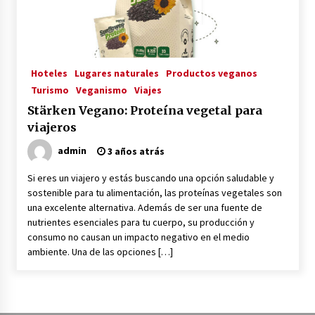
La Primera Maquina Casera para Crear Carne
Vegetal
3 años atrás
Hoteles
Lugares naturales
Productos veganos
Turismo
Veganismo
Viajes
MOTERO VEGANO
Stärken Vegano: Proteína vegetal para
3 años atrás
viajeros
admin
3 años atrás
Empresas Veganas: Las Novedades Globales en
el Mundo Empresarial Vegano
Si eres un viajero y estás buscando una opción saludable y
3 años atrás
sostenible para tu alimentación, las proteínas vegetales son
una excelente alternativa. Además de ser una fuente de
nutrientes esenciales para tu cuerpo, su producción y
Viajar en moto por Colombia
consumo no causan un impacto negativo en el medio
3 años atrás
ambiente. Una de las opciones […]
El Evento de Fitness Vegano más Importante
del Mundo