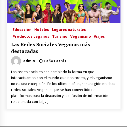
La Primera Maquina Casera para Crear Carne
Vegetal
3 años atrás
Educación
Hoteles
Lugares naturales
Productos veganos
Turismo
Veganismo
Viajes
MOTERO VEGANO
Las Redes Sociales Veganas más
3 años atrás
destacadas
admin
3 años atrás
Empresas Veganas: Las Novedades Globales en
el Mundo Empresarial Vegano
Las redes sociales han cambiado la forma en que
3 años atrás
interactuamos con el mundo que nos rodea, y el veganismo
no es una excepción. En los últimos años, han surgido muchas
redes sociales veganas que se han convertido en
Viajar en moto por Colombia
plataformas para la discusión y la difusión de información
3 años atrás
relacionada con la […]
El Evento de Fitness Vegano más Importante
del Mundo