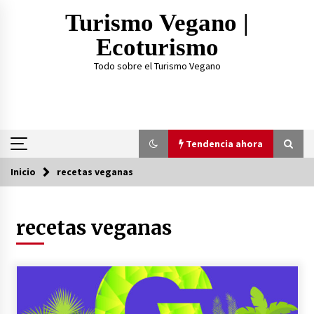
Saltar
Turismo Vegano |
al
contenido
Ecoturismo
Todo sobre el Turismo Vegano
Tendencia ahora
Inicio
recetas veganas
Tendencia ahora
recetas veganas
¿Practicar Yogan y ser Vegano es lo mismo? Te
lo explicamos acá
2 años atrás
TOP 3: Mejores Proteínas Veganas 2023
3 años atrás