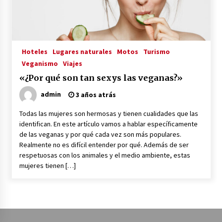
La Primera Maquina Casera para Crear Carne
Vegetal
3 años atrás
Hoteles
Lugares naturales
Motos
Turismo
Veganismo
Viajes
MOTERO VEGANO
«¿Por qué son tan sexys las veganas?»
3 años atrás
admin
3 años atrás
Todas las mujeres son hermosas y tienen cualidades que las
Empresas Veganas: Las Novedades Globales en
identifican. En este artículo vamos a hablar específicamente
el Mundo Empresarial Vegano
de las veganas y por qué cada vez son más populares.
3 años atrás
Realmente no es difícil entender por qué. Además de ser
respetuosas con los animales y el medio ambiente, estas
Viajar en moto por Colombia
mujeres tienen […]
3 años atrás
El Evento de Fitness Vegano más Importante
del Mundo