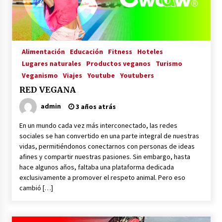
La Primera Maquina Casera para Crear Carne
Vegetal
3 años atrás
Alimentación
Educación
Fitness
Hoteles
Lugares naturales
Productos veganos
Turismo
MOTERO VEGANO
Veganismo
Viajes
Youtube
Youtubers
3 años atrás
RED VEGANA
admin
3 años atrás
Empresas Veganas: Las Novedades Globales en
el Mundo Empresarial Vegano
En un mundo cada vez más interconectado, las redes
3 años atrás
sociales se han convertido en una parte integral de nuestras
vidas, permitiéndonos conectarnos con personas de ideas
afines y compartir nuestras pasiones. Sin embargo, hasta
Viajar en moto por Colombia
hace algunos años, faltaba una plataforma dedicada
3 años atrás
exclusivamente a promover el respeto animal. Pero eso
cambió […]
El Evento de Fitness Vegano más Importante
del Mundo