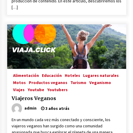
producción de contenido. En este artículo, descubriremos los
[…]
Alimentación
Educación
Hoteles
Lugares naturales
Motos
Productos veganos
Turismo
Veganismo
Viajes
Youtube
Youtubers
Viajeros Veganos
admin
3 años atrás
En un mundo cada vez más conectado y consciente, los
viajeros veganos han surgido como una comunidad
apasionada que busca explorar el planeta de una manera