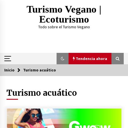
Saltar
Turismo Vegano |
al
contenido
Ecoturismo
Todo sobre el Turismo Vegano
Tendencia ahora
Inicio
Turismo acuático
Tendencia ahora
Turismo acuático
¿Practicar Yogan y ser Vegano es lo mismo? Te
lo explicamos acá
2 años atrás
TOP 3: Mejores Proteínas Veganas 2023
3 años atrás