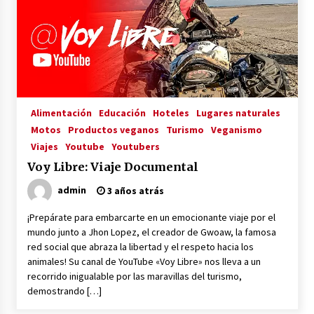
3 años atrás
RED VEGANA
3 años atrás
Voy Libre: Viaje Documental
Alimentación
Educación
Hoteles
Lugares naturales
3 años atrás
Motos
Productos veganos
Turismo
Veganismo
Viajes
Youtube
Youtubers
Voy Libre: Viaje Documental
Viaja, Graba, Triunfa: Cómo ser un YouTuber
Viajero y Vivir de tu Pasión
admin
3 años atrás
3 años atrás
¡Prepárate para embarcarte en un emocionante viaje por el
mundo junto a Jhon Lopez, el creador de Gwoaw, la famosa
Viajeros Veganos
red social que abraza la libertad y el respeto hacia los
3 años atrás
animales! Su canal de YouTube «Voy Libre» nos lleva a un
recorrido inigualable por las maravillas del turismo,
demostrando […]
Gwoaw: La Primera Red Social Vegana
3 años atrás