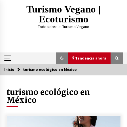
Saltar
Turismo Vegano |
al
contenido
Ecoturismo
Todo sobre el Turismo Vegano
Tendencia ahora
Inicio
turismo ecológico en México
Tendencia ahora
turismo ecológico en
¿Practicar Yogan y ser Vegano es lo mismo? Te
lo explicamos acá
México
2 años atrás
TOP 3: Mejores Proteínas Veganas 2023
3 años atrás