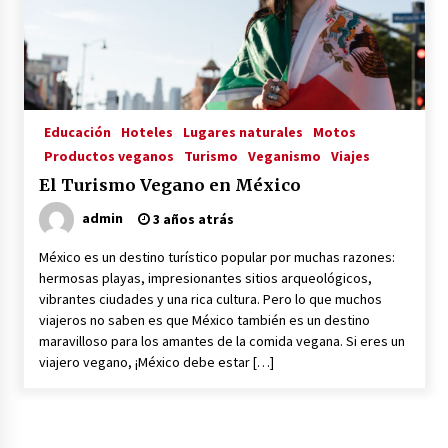
La Primera Maquina Casera para Crear Carne
Vegetal
3 años atrás
Educación
Hoteles
Lugares naturales
Motos
MOTERO VEGANO
Productos veganos
Turismo
Veganismo
Viajes
3 años atrás
El Turismo Vegano en México
admin
3 años atrás
Empresas Veganas: Las Novedades Globales en
el Mundo Empresarial Vegano
México es un destino turístico popular por muchas razones:
3 años atrás
hermosas playas, impresionantes sitios arqueológicos,
vibrantes ciudades y una rica cultura. Pero lo que muchos
viajeros no saben es que México también es un destino
Viajar en moto por Colombia
maravilloso para los amantes de la comida vegana. Si eres un
3 años atrás
viajero vegano, ¡México debe estar […]
El Evento de Fitness Vegano más Importante
del Mundo