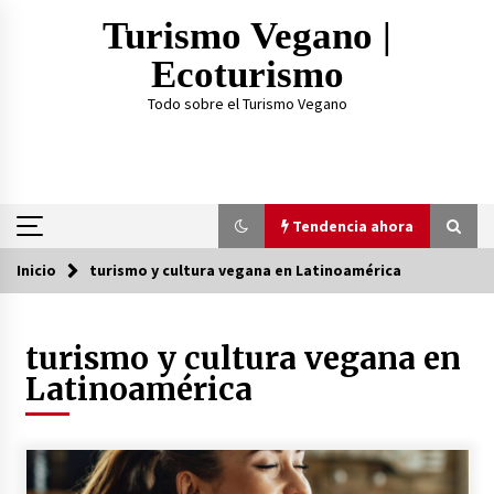
Saltar
Turismo Vegano |
al
contenido
Ecoturismo
Todo sobre el Turismo Vegano
Tendencia ahora
Inicio
turismo y cultura vegana en Latinoamérica
Tendencia ahora
turismo y cultura vegana en
¿Practicar Yogan y ser Vegano es lo mismo? Te
lo explicamos acá
Latinoamérica
2 años atrás
TOP 3: Mejores Proteínas Veganas 2023
3 años atrás