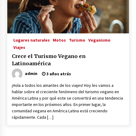
La Primera Maquina Casera para Crear Carne
Vegetal
3 años atrás
Lugares naturales
Motos
Turismo
Veganismo
MOTERO VEGANO
Viajes
3 años atrás
Crece el Turismo Vegano en
Latinoamérica
Empresas Veganas: Las Novedades Globales en
admin
3 años atrás
el Mundo Empresarial Vegano
3 años atrás
¡Hola a todos los amantes de los viajes! Hoy les vamos a
hablar sobre el creciente fenómeno del turismo vegano en
América Latina y por qué este se convertirá en una tendencia
Viajar en moto por Colombia
importante en los próximos años. En primer lugar, la
3 años atrás
comunidad vegana en América Latina está creciendo
rápidamente. Cada […]
El Evento de Fitness Vegano más Importante
del Mundo