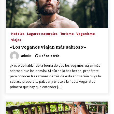
La Primera Maquina Casera para Crear Carne
Vegetal
3 años atrás
Hoteles
Lugares naturales
Turismo
Veganismo
MOTERO VEGANO
Viajes
3 años atrás
«Los veganos viajan más sabroso»
admin
3 años atrás
Empresas Veganas: Las Novedades Globales en
el Mundo Empresarial Vegano
¿Has oído hablar de la teoría de que los veganos viajan más
3 años atrás
sabroso que los demás? Si aún no lo has hecho, prepárate
para conocer las razones detrás de esta afirmación. Si ya lo
sabías, ¡prepara tu paladar y únete a la fiesta vegana! Lo
Viajar en moto por Colombia
primero que hay que entender […]
3 años atrás
El Evento de Fitness Vegano más Importante
del Mundo