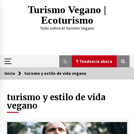
Saltar
Turismo Vegano |
al
contenido
Ecoturismo
Todo sobre el Turismo Vegano
Tendencia ahora
Inicio
turismo y estilo de vida vegano
Tendencia ahora
turismo y estilo de vida
¿Practicar Yogan y ser Vegano es lo mismo? Te
lo explicamos acá
vegano
2 años atrás
TOP 3: Mejores Proteínas Veganas 2023
3 años atrás