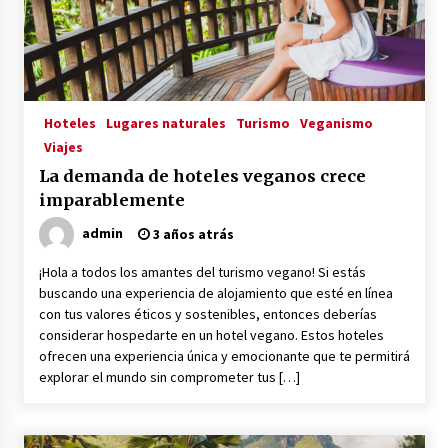
3 años atrás
RED VEGANA
3 años atrás
Hoteles
Lugares naturales
Turismo
Veganismo
Viajes
Voy Libre: Viaje Documental
3 años atrás
La demanda de hoteles veganos crece
imparablemente
admin
3 años atrás
Viaja, Graba, Triunfa: Cómo ser un YouTuber
Viajero y Vivir de tu Pasión
¡Hola a todos los amantes del turismo vegano! Si estás
3 años atrás
buscando una experiencia de alojamiento que esté en línea
con tus valores éticos y sostenibles, entonces deberías
Viajeros Veganos
considerar hospedarte en un hotel vegano. Estos hoteles
3 años atrás
ofrecen una experiencia única y emocionante que te permitirá
explorar el mundo sin comprometer tus […]
Gwoaw: La Primera Red Social Vegana
3 años atrás