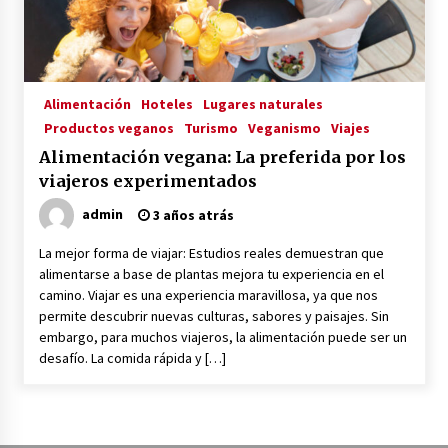
La Primera Maquina Casera para Crear Carne
Vegetal
3 años atrás
Alimentación
Hoteles
Lugares naturales
Productos veganos
Turismo
Veganismo
Viajes
MOTERO VEGANO
Alimentación vegana: La preferida por los
3 años atrás
viajeros experimentados
admin
3 años atrás
Empresas Veganas: Las Novedades Globales en
el Mundo Empresarial Vegano
La mejor forma de viajar: Estudios reales demuestran que
3 años atrás
alimentarse a base de plantas mejora tu experiencia en el
camino. Viajar es una experiencia maravillosa, ya que nos
permite descubrir nuevas culturas, sabores y paisajes. Sin
Viajar en moto por Colombia
embargo, para muchos viajeros, la alimentación puede ser un
3 años atrás
desafío. La comida rápida y […]
El Evento de Fitness Vegano más Importante
del Mundo