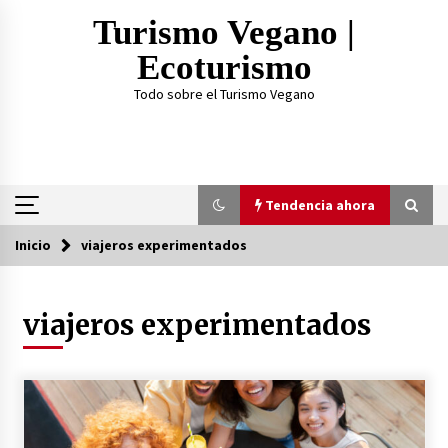
Saltar
Turismo Vegano |
al
contenido
Ecoturismo
Todo sobre el Turismo Vegano
Tendencia ahora
Inicio
viajeros experimentados
Tendencia ahora
viajeros experimentados
¿Practicar Yogan y ser Vegano es lo mismo? Te
lo explicamos acá
2 años atrás
TOP 3: Mejores Proteínas Veganas 2023
3 años atrás