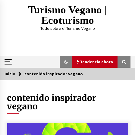
Saltar
Turismo Vegano |
al
contenido
Ecoturismo
Todo sobre el Turismo Vegano
Tendencia ahora
Inicio
contenido inspirador vegano
Tendencia ahora
contenido inspirador
¿Practicar Yogan y ser Vegano es lo mismo? Te
lo explicamos acá
vegano
2 años atrás
TOP 3: Mejores Proteínas Veganas 2023
3 años atrás