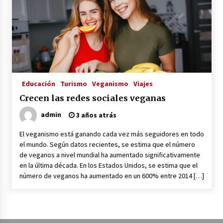
3 años atrás
RED VEGANA
3 años atrás
Voy Libre: Viaje Documental
Educación
Turismo
Veganismo
Viajes
3 años atrás
Crecen las redes sociales veganas
admin
3 años atrás
Viaja, Graba, Triunfa: Cómo ser un YouTuber
Viajero y Vivir de tu Pasión
El veganismo está ganando cada vez más seguidores en todo
3 años atrás
el mundo. Según datos recientes, se estima que el número
de veganos a nivel mundial ha aumentado significativamente
en la última década. En los Estados Unidos, se estima que el
Viajeros Veganos
número de veganos ha aumentado en un 600% entre 2014 […]
3 años atrás
Gwoaw: La Primera Red Social Vegana
3 años atrás