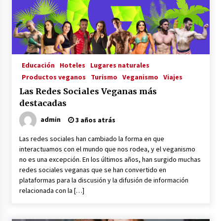
La Primera Maquina Casera para Crear Carne
Vegetal
3 años atrás
Educación
Hoteles
Lugares naturales
MOTERO VEGANO
Productos veganos
Turismo
Veganismo
Viajes
3 años atrás
Las Redes Sociales Veganas más
destacadas
Empresas Veganas: Las Novedades Globales en
admin
3 años atrás
el Mundo Empresarial Vegano
3 años atrás
Las redes sociales han cambiado la forma en que
interactuamos con el mundo que nos rodea, y el veganismo
no es una excepción. En los últimos años, han surgido muchas
Viajar en moto por Colombia
redes sociales veganas que se han convertido en
3 años atrás
plataformas para la discusión y la difusión de información
relacionada con la […]
El Evento de Fitness Vegano más Importante
del Mundo