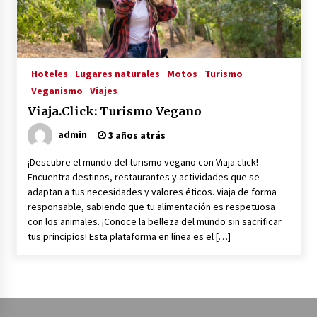
La Primera Maquina Casera para Crear Carne
Vegetal
3 años atrás
Hoteles
Lugares naturales
Motos
Turismo
Veganismo
Viajes
MOTERO VEGANO
Viaja.Click: Turismo Vegano
3 años atrás
admin
3 años atrás
¡Descubre el mundo del turismo vegano con Viaja.click!
Empresas Veganas: Las Novedades Globales en
Encuentra destinos, restaurantes y actividades que se
el Mundo Empresarial Vegano
adaptan a tus necesidades y valores éticos. Viaja de forma
3 años atrás
responsable, sabiendo que tu alimentación es respetuosa
con los animales. ¡Conoce la belleza del mundo sin sacrificar
Viajar en moto por Colombia
tus principios! Esta plataforma en línea es el […]
3 años atrás
El Evento de Fitness Vegano más Importante
del Mundo