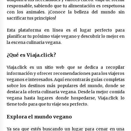
3 años atrás
responsable, sabiendo que tu alimentación es respetuosa
con los animales. ¡Conoce la belleza del mundo sin
RED VEGANA
sacrificar tus principios!
3 años atrás
Esta plataforma en línea es el lugar perfecto para
planificar tu próximo viaje vegano y descubrir lo mejor en
la escena culinaria vegana.
Voy Libre: Viaje Documental
3 años atrás
¿Qué es
Viaja.click
?
Viaja.click es un sitio web que se dedica a recopilar
Viaja, Graba, Triunfa: Cómo ser un YouTuber
información y ofrecer recomendaciones para los viajeros
Viajero y Vivir de tu Pasión
veganos e interesados. Aquí encontrarás guías completas
3 años atrás
sobre los destinos más populares del mundo, donde se
destaca la oferta culinaria vegana. Desde la mejor comida
Viajeros Veganos
vegana hasta lugares donde hospedarse, Viaja.click lo
3 años atrás
tiene todo para que tu viaje sea perfecto.
Explora el
mundo vegano
Gwoaw: La Primera Red Social Vegana
Ya sea que estés buscando un lugar para cenar en una
3 años atrás