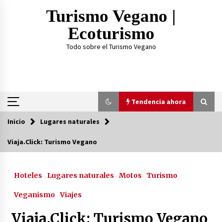
Saltar
Turismo Vegano |
al
contenido
Ecoturismo
Todo sobre el Turismo Vegano
Tendencia ahora
Inicio
Lugares naturales
Tendencia ahora
Viaja.Click: Turismo Vegano
¿Practicar Yogan y ser Vegano es lo mismo? Te
lo explicamos acá
Hoteles
Lugares naturales
Motos
Turismo
2 años atrás
Veganismo
Viajes
TOP 3: Mejores Proteínas Veganas 2023
3 años atrás
Viaja.Click: Turismo Vegano