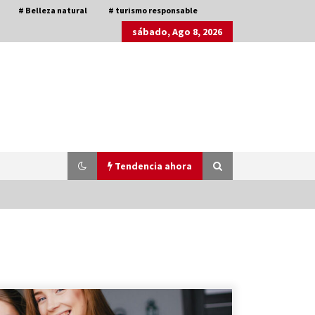
# Belleza natural
# turismo responsable
sábado, Ago 8, 2026
Tendencia ahora
La Primera Maquina Casera para
Crear Carne Vegetal
3 años atrás
Viajar en moto por Colombia