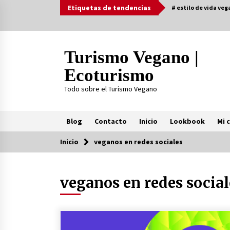
Saltar
Etiquetas de tendencias
# estilo de vida veg
al
contenido
Turismo Vegano |
Ecoturismo
Todo sobre el Turismo Vegano
Blog
Contacto
Inicio
Lookbook
Mi 
Inicio
veganos en redes sociales
Tendencia ahora
veganos en redes social
¿Practicar Yogan y ser Vegano es l
mismo? Te lo explicamos acá
2 años atrás
MOTERO VEGANO