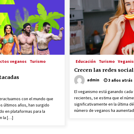
Globales en el Mundo Empresarial
Vegano
3 años atrás
RED VEGANA
3 años atrás
Viajeros Veganos
3 años atrás
ctos veganos
Turismo
Educación
Turismo
Vegani
Crecen las redes socia
tacadas
admin
3 años atrás
El veganismo está ganando cada
recientes, se estima que el núm
nteractuamos con el mundo que
significativamente en la última d
os últimos años, han surgido
número de veganos ha aumentado
o en plataformas para la
n la […]