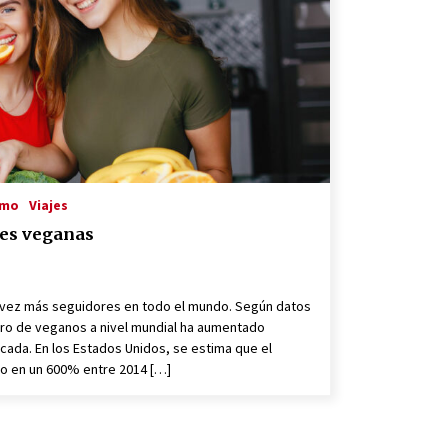
3 años atrás
Voy Libre: Viaje Documental
3 años atrás
Gwoaw: La Primera Red Social
Vegana
smo
Viajes
3 años atrás
les veganas
 vez más seguidores en todo el mundo. Según datos
ero de veganos a nivel mundial ha aumentado
écada. En los Estados Unidos, se estima que el
 en un 600% entre 2014 […]