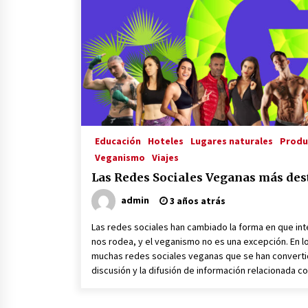
3 años atrás
El Evento de Fitness Vegano más
Importante del Mundo
3 años atrás
Viaja, Graba, Triunfa: Cómo ser un
YouTuber Viajero y Vivir de tu
Educación
Hoteles
Lugares naturales
Produ
Pasión
Veganismo
Viajes
3 años atrás
Las Redes Sociales Veganas más des
admin
3 años atrás
Las redes sociales han cambiado la forma en que i
nos rodea, y el veganismo no es una excepción. En l
muchas redes sociales veganas que se han convertid
discusión y la difusión de información relacionada co